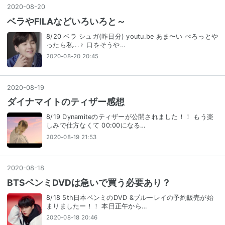
2020
-
08
-
20
ベラやFILAなどいろいろと～
8/20 ベラ シュガ(昨日分) youtu.be あま〜い ぺろっとや
ったら私...‍♀️ 口をそうや…
2020-08-20 20:45
2020
-
08
-
19
ダイナマイトのティザー感想
8/19 Dynamiteのティザーが公開されました！！ もう楽
しみで仕方なくて 00:00になる…
2020-08-19 21:53
2020
-
08
-
18
BTSペンミDVDは急いで買う必要あり？
8/18 5th日本ペンミのDVD &ブルーレイの予約販売が始
まりましたー！！ 本日正午から…
2020-08-18 20:46