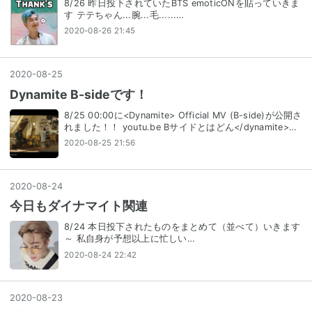
8/26 昨日投下されていたBTS emoticONを貼っていきま
す テテちゃん...腕...毛......…
2020-08-26 21:45
2020
-
08
-
25
Dynamite B-sideです！
8/25 00:00に<Dynamite> Official MV (B-side)が公開さ
れました！！ youtu.be Bサイドとはどん</dynamite>…
2020-08-25 21:56
2020
-
08
-
24
今日もダイナマイト関連
8/24 本日投下されたものをまとめて（並べて）いきます
～ 私自身が予想以上に忙しい…
2020-08-24 22:42
2020
-
08
-
23