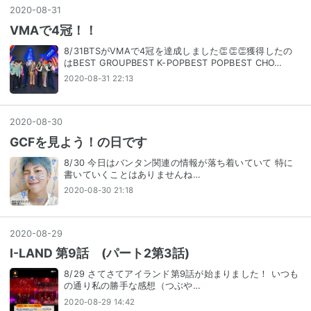
2020
-
08
-
31
VMAで4冠！！
8/31BTSがVMAで4冠を達成しました👏👏👏獲得したの
はBEST GROUPBEST K-POPBEST POPBEST CHO…
2020-08-31 22:13
2020
-
08
-
30
GCFを見よう！の日です
8/30 今日はバンタン関連の情報が落ち着いていて 特に
書いていくことはありませんね…
2020-08-30 21:18
2020
-
08
-
29
I-LAND 第9話 (パート2第3話)
8/29 さてさてアイランド第9話が始まりました！ いつも
の通り私の勝手な感想（つぶや…
2020-08-29 14:42